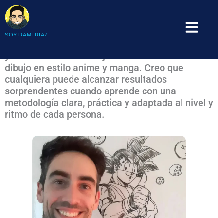
Ir
al
Menú
¡Hola, soy Dami Díaz!
contenido
SOY DAMI DIAZ
Mi objetivo es ayudar a estudiantes, aficionados
y futuros artistas a mejorar sus habilidades de
dibujo en estilo anime y manga. Creo que
cualquiera puede alcanzar resultados
sorprendentes cuando aprende con una
metodología clara, práctica y adaptada al nivel y
ritmo de cada persona.