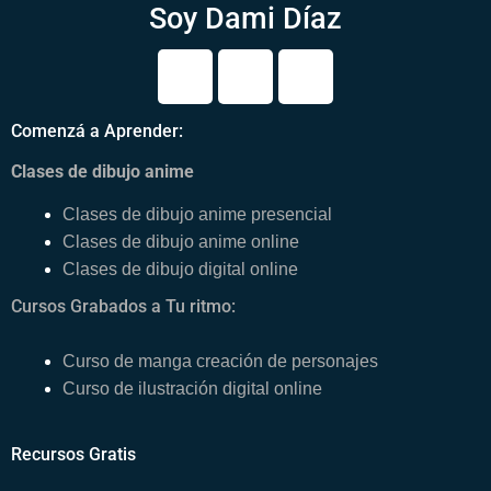
Soy Dami Díaz
Y
T
I
o
i
n
u
k
s
Comenzá a Aprender:
t
t
t
u
o
a
Clases de dibujo anime
b
k
g
Clases de dibujo anime presencial
e
r
Clases de dibujo anime online
a
Clases de dibujo digital online
m
Cursos Grabados a Tu ritmo:
Curso de manga creación de personajes
Curso de ilustración digital online
Recursos Gratis