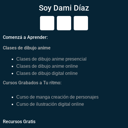
Soy Dami Díaz
Y
T
I
o
i
n
u
k
s
Comenzá a Aprender:
t
t
t
u
o
a
Clases de dibujo anime
b
k
g
Clases de dibujo anime presencial
e
r
Clases de dibujo anime online
a
Clases de dibujo digital online
m
Cursos Grabados a Tu ritmo:
Curso de manga creación de personajes
Curso de ilustración digital online
Recursos Gratis