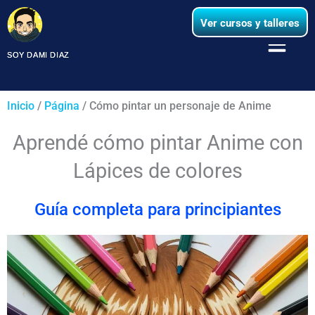
Ir
Ver cursos y talleres
al
Menú
contenido
SOY DAMI DIAZ
SOY DAMI DIAZ
Inicio
/
Página
/
Cómo pintar un personaje de Anime
Aprendé cómo pintar Anime con
Lápices de colores
Guía completa para principiantes